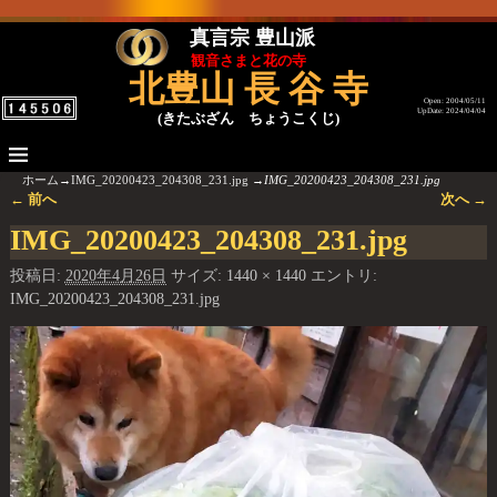
真言宗 豊山派
観音さまと花の寺
北豊山 長 谷 寺
Open: 2004/05/11
UpDate: 2024/04/04
(きたぶざん ちょうこくじ)
ホーム
→
IMG_20200423_204308_231.jpg
→
IMG_20200423_204308_231.jpg
← 前へ
次へ →
画像ナビゲーション
IMG_20200423_204308_231.jpg
投稿日:
2020年4月26日
サイズ:
1440 × 1440
エントリ:
IMG_20200423_204308_231.jpg