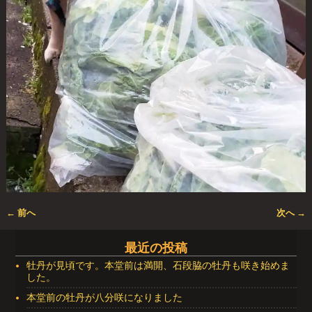
← 前へ
次へ →
画像ナビゲーション
最近の投稿
牡丹が見頃です。本堂前は満開、石段脇の牡丹も咲き始めま
した。
本堂前の牡丹が八分咲になりました