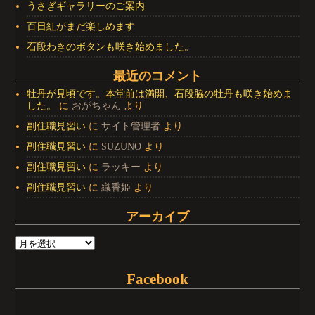
うさぎギャラリーのご案内
百日紅がまだ楽しめます
石段わきのボタンも咲き始めました。
最近のコメント
牡丹が見頃です。本堂前は満開、石段脇の牡丹も咲き始めま
した。
に
おがちゃん
より
副住職見習い
に
サイト管理者
より
副住職見習い
に
SUZUNO
より
副住職見習い
に
ラッキー
より
副住職見習い
に
織香姫
より
アーカイブ
Facebook