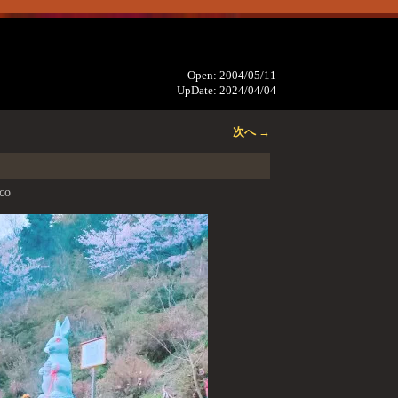
Open: 2004/05/11
UpDate: 2024/04/04
次へ →
co