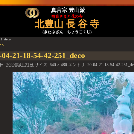
真言宗 豊山派
観音さまと花の寺
北豊山 長 谷 寺
(きたぶざん ちょうこくじ)
51_deco
前へ
像ナビゲーション
-04-21-18-54-42-251_deco
日:
2020年4月21日
サイズ:
640 × 480
エントリ:
20-04-21-18-54-42-251_de