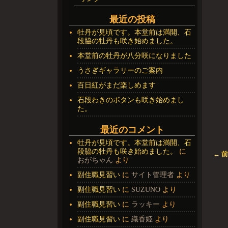
最近の投稿
牡丹が見頃です。本堂前は満開、石
段脇の牡丹も咲き始めました。
本堂前の牡丹が八分咲になりました
うさぎギャラリーのご案内
百日紅がまだ楽しめます
石段わきのボタンも咲き始めまし
た。
最近のコメント
牡丹が見頃です。本堂前は満開、石
段脇の牡丹も咲き始めました。
に
← 
おがちゃん
より
画
副住職見習い
に
サイト管理者
より
副住職見習い
に
SUZUNO
より
副住職見習い
に
ラッキー
より
副住職見習い
に
織香姫
より