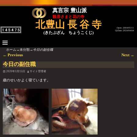
真言宗 豊山派
観音さまと花の寺
北豊山 長 谷 寺
Open: 2004/05/11
UpDate: 2024/04/04
(きたぶざん ちょうこくじ)
ホーム
→
未分類
→
今日の副住職
←
Previous
Next
→
投稿ナビゲーション
今日の副住職
2020年3月15日
サイト管理者
歳のせいかよく寝ています。