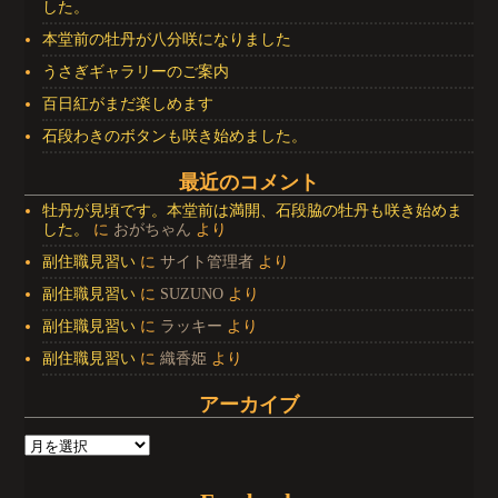
した。
本堂前の牡丹が八分咲になりました
うさぎギャラリーのご案内
百日紅がまだ楽しめます
石段わきのボタンも咲き始めました。
最近のコメント
牡丹が見頃です。本堂前は満開、石段脇の牡丹も咲き始めま
した。
に
おがちゃん
より
副住職見習い
に
サイト管理者
より
副住職見習い
に
SUZUNO
より
副住職見習い
に
ラッキー
より
副住職見習い
に
織香姫
より
アーカイブ