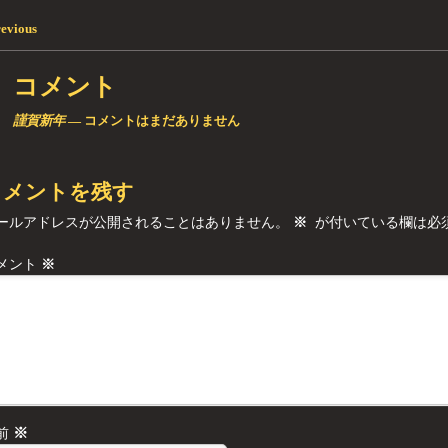
evious
稿ナビゲーション
コメント
謹賀新年
— コメントはまだありません
コメントを残す
ールアドレスが公開されることはありません。
※
が付いている欄は必
メント
※
※
前