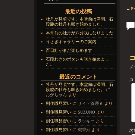
←
Pr
最近の投稿
投
牡丹が見頃です。本堂前は満開、石
段脇の牡丹も咲き始めました。
本堂前の牡丹が八分咲になりました
うさぎギャラリーのご案内
百日紅がまだ楽しめます
石段わきのボタンも咲き始めまし
た。
メ
最近のコメント
コ
牡丹が見頃です。本堂前は満開、石
段脇の牡丹も咲き始めました。
に
おがちゃん
より
副住職見習い
に
サイト管理者
より
副住職見習い
に
SUZUNO
より
副住職見習い
に
ラッキー
より
副住職見習い
に
織香姫
より
名