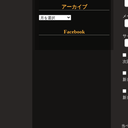
アーカイブ
メ
Facebook
サ
次
新
新
当