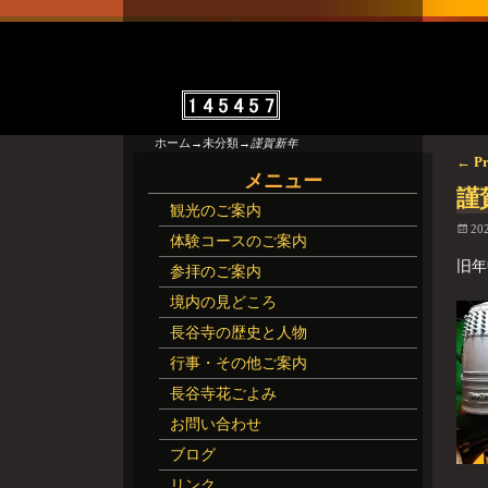
ホーム
→
未分類
→
謹賀新年
←
Pr
投
メニュー
謹
観光のご案内
20
体験コースのご案内
旧年
参拝のご案内
境内の見どころ
長谷寺の歴史と人物
行事・その他ご案内
長谷寺花ごよみ
お問い合わせ
ブログ
リンク