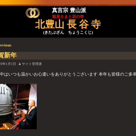
真言宗 豊山派
観音さまと花の寺
北豊山 長 谷 寺
(きたぶざん ちょうこくじ)
evious
稿ナビゲーション
賀新年
20年1月1日
サイト管理者
中はいつも温かいお心遣いをありがとうございます 本年も皆様のご多