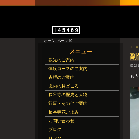
ホーム
- ページ 10
←
古
投
メニュー
副
観光のご案内
20
体験コースのご案内
もう
参拝のご案内
境内の見どころ
長谷寺の歴史と人物
行事・その他ご案内
長谷寺花ごよみ
お問い合わせ
ブログ
リンク