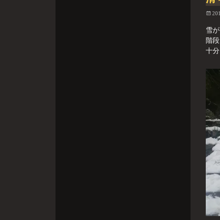
20
雪が
階段
十分