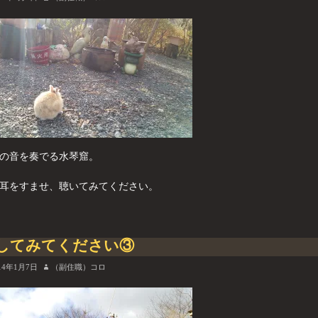
の音を奏でる水琴窟。
耳をすませ、聴いてみてください。
してみてください③
14年1月7日
（副住職）コロ