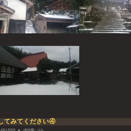
してみてください④
14年1月8日
（副住職）コロ