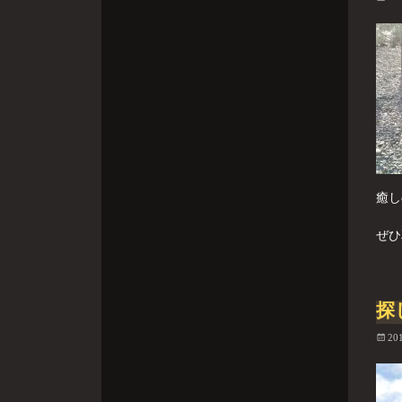
癒し
ぜひ
探
20