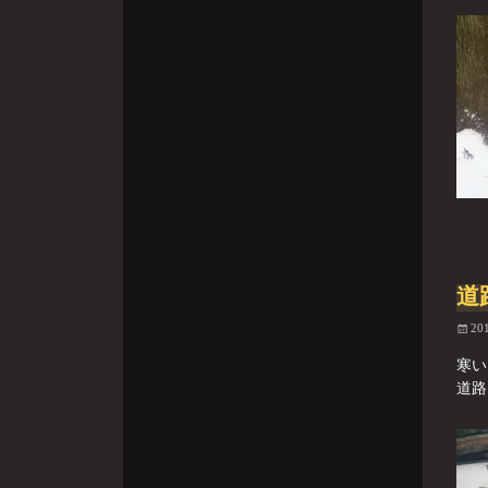
道
20
寒い
道路