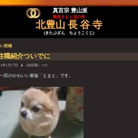
真言宗 豊山派
観音さまと花の寺
北豊山 長 谷 寺
(きたぶざん ちょうこくじ)
い投稿
稿ナビゲーション
住職紹介ついでに
14年1月17日
（副住職）コロ
一匹のかわいい家族「とまと」です。