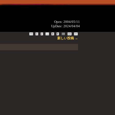
Open: 2004/05/11
UpDate: 2024/04/04
<<
1
2
…
8
9
10
11
>>
新しい投稿
→