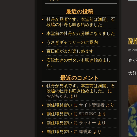
最近の投稿
牡丹が見頃です。本堂前は満開、石
段脇の牡丹も咲き始めました。
本堂前の牡丹が八分咲になりました
副
うさぎギャラリーのご案内
20
百日紅がまだ楽しめます
石段わきのボタンも咲き始めまし
春が
た。
大好
最近のコメント
牡丹が見頃です。本堂前は満開、石
段脇の牡丹も咲き始めました。
に
おがちゃん
より
副住職見習い
に
サイト管理者
より
副住職見習い
に
SUZUNO
より
副住職見習い
に
ラッキー
より
副住職見習い
に
織香姫
より