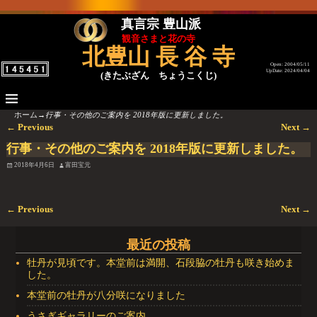
真言宗 豊山派
観音さまと花の寺
北豊山 長 谷 寺
Open: 2004/05/11
UpDate: 2024/04/04
(きたぶざん ちょうこくじ)
ホーム
→
行事・その他のご案内を 2018年版に更新しました。
←
Previous
Next
→
投稿ナビゲーション
行事・その他のご案内を 2018年版に更新しました。
2018年4月6日
富田宝元
←
Previous
Next
→
投稿ナビゲーション
最近の投稿
牡丹が見頃です。本堂前は満開、石段脇の牡丹も咲き始めま
した。
本堂前の牡丹が八分咲になりました
うさぎギャラリーのご案内