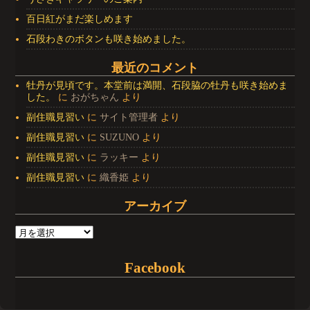
百日紅がまだ楽しめます
石段わきのボタンも咲き始めました。
最近のコメント
牡丹が見頃です。本堂前は満開、石段脇の牡丹も咲き始めま
した。
に
おがちゃん
より
副住職見習い
に
サイト管理者
より
副住職見習い
に
SUZUNO
より
副住職見習い
に
ラッキー
より
副住職見習い
に
織香姫
より
アーカイブ
Facebook