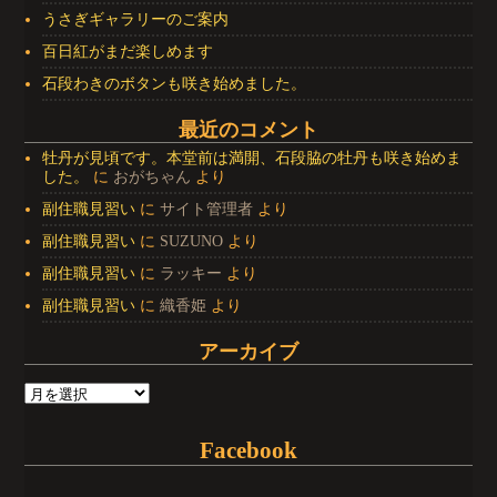
うさぎギャラリーのご案内
百日紅がまだ楽しめます
石段わきのボタンも咲き始めました。
最近のコメント
牡丹が見頃です。本堂前は満開、石段脇の牡丹も咲き始めま
した。
に
おがちゃん
より
副住職見習い
に
サイト管理者
より
副住職見習い
に
SUZUNO
より
副住職見習い
に
ラッキー
より
副住職見習い
に
織香姫
より
アーカイブ
Facebook