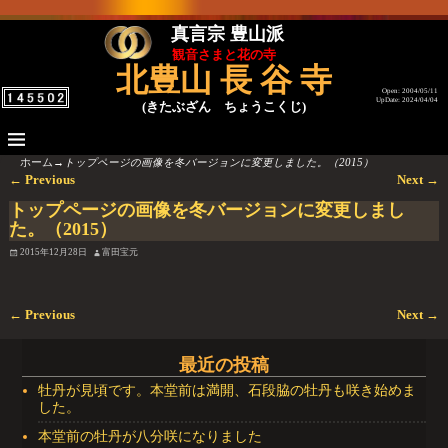
真言宗 豊山派
観音さまと花の寺
北豊山 長 谷 寺
Open: 2004/05/11
UpDate: 2024/04/04
(きたぶざん ちょうこくじ)
ホーム
→
トップページの画像を冬バージョンに変更しました。（2015）
←
Previous
Next
→
投稿ナビゲーション
トップページの画像を冬バージョンに変更しまし
た。（2015）
2015年12月28日
富田宝元
←
Previous
Next
→
投稿ナビゲーション
最近の投稿
牡丹が見頃です。本堂前は満開、石段脇の牡丹も咲き始めま
した。
本堂前の牡丹が八分咲になりました