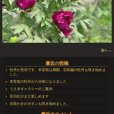
次へ →
画像ナビゲーション
最近の投稿
牡丹が見頃です。本堂前は満開、石段脇の牡丹も咲き始めま
した。
本堂前の牡丹が八分咲になりました
うさぎギャラリーのご案内
百日紅がまだ楽しめます
石段わきのボタンも咲き始めました。