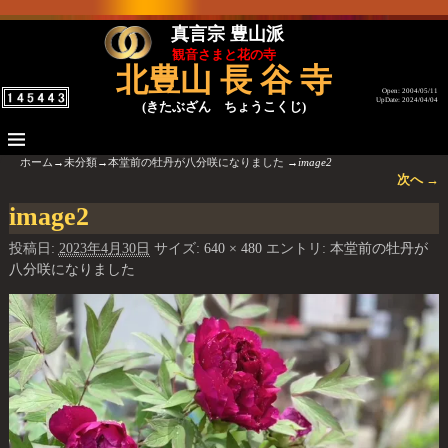
真言宗 豊山派
観音さまと花の寺
北豊山 長 谷 寺
Open: 2004/05/11
UpDate: 2024/04/04
(きたぶざん ちょうこくじ)
ホーム
→
未分類
→
本堂前の牡丹が八分咲になりました
→
image2
次へ →
画像ナビゲーション
image2
投稿日:
2023年4月30日
サイズ:
640 × 480
エントリ:
本堂前の牡丹が
八分咲になりました