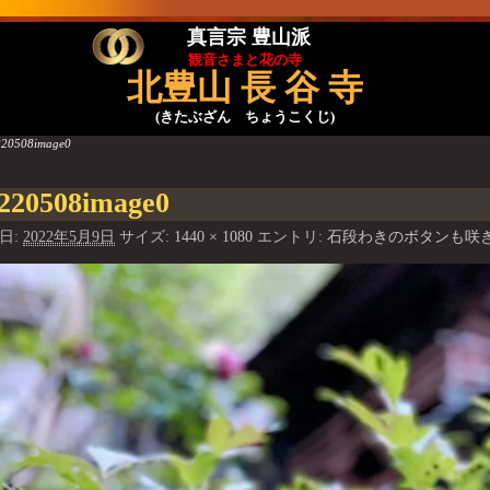
真言宗 豊山派
観音さまと花の寺
北豊山 長 谷 寺
(きたぶざん ちょうこくじ)
220508image0
像ナビゲーション
220508image0
日:
2022年5月9日
サイズ:
1440 × 1080
エントリ:
石段わきのボタンも咲