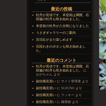
最近の投稿
牡丹が見頃です。本堂前は満開、石
段脇の牡丹も咲き始めました。
本堂前の牡丹が八分咲になりました
うさぎギャラリーのご案内
百日紅がまだ楽しめます
石段わきのボタンも咲き始めまし
た。
最近のコメント
牡丹が見頃です。本堂前は満開、石
段脇の牡丹も咲き始めました。
に
おがちゃん
より
副住職見習い
に
サイト管理者
より
副住職見習い
に
SUZUNO
より
副住職見習い
に
ラッキー
より
画
副住職見習い
に
織香姫
より