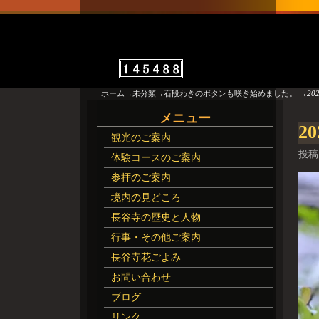
ホーム
→
未分類
→
石段わきのボタンも咲き始めました。
→
20
画
メニュー
20
観光のご案内
投稿
体験コースのご案内
参拝のご案内
境内の見どころ
長谷寺の歴史と人物
行事・その他ご案内
長谷寺花ごよみ
お問い合わせ
ブログ
リンク