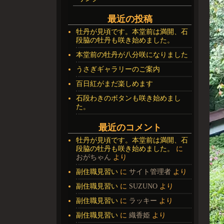
最近の投稿
牡丹が見頃です。本堂前は満開、石
段脇の牡丹も咲き始めました。
本堂前の牡丹が八分咲になりました
うさぎギャラリーのご案内
百日紅がまだ楽しめます
石段わきのボタンも咲き始めまし
た。
最近のコメント
牡丹が見頃です。本堂前は満開、石
段脇の牡丹も咲き始めました。
に
おがちゃん
より
副住職見習い
に
サイト管理者
より
副住職見習い
に
SUZUNO
より
副住職見習い
に
ラッキー
より
副住職見習い
に
織香姫
より