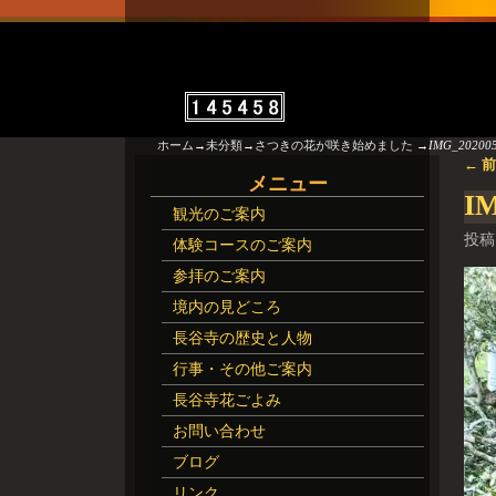
ホーム
→
未分類
→
さつきの花が咲き始めました
→
IMG_202005
← 
画
メニュー
IM
観光のご案内
投稿
体験コースのご案内
参拝のご案内
境内の見どころ
長谷寺の歴史と人物
行事・その他ご案内
長谷寺花ごよみ
お問い合わせ
ブログ
リンク