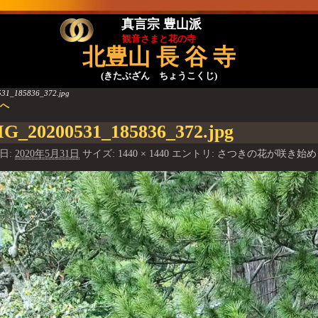
真言宗 豊山派
観音さまと花の寺
北豊山 長 谷 寺
(きたぶざん ちょうこくじ)
31_185836_372.jpg
前へ
像ナビゲーション
G_20200531_185836_372.jpg
日:
2020年5月31日
サイズ:
1440 × 1440
エントリ:
さつきの花が咲き始め