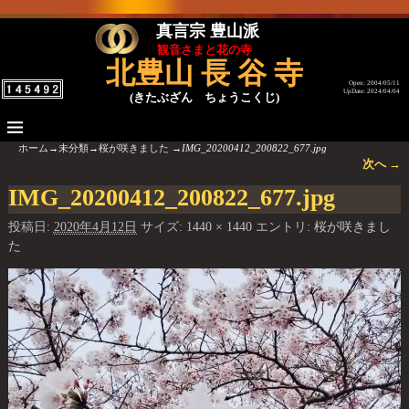
真言宗 豊山派
観音さまと花の寺
北豊山 長 谷 寺
Open: 2004/05/11
UpDate: 2024/04/04
(きたぶざん ちょうこくじ)
ホーム
→
未分類
→
桜が咲きました
→
IMG_20200412_200822_677.jpg
次へ →
画像ナビゲーション
IMG_20200412_200822_677.jpg
投稿日:
2020年4月12日
サイズ:
1440 × 1440
エントリ:
桜が咲きまし
た