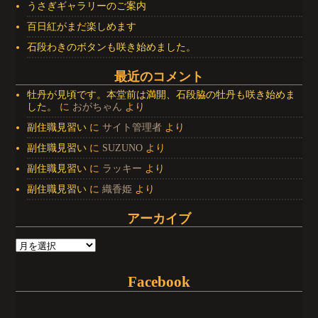
うさぎギャラリーのご案内
百日紅がまだ楽しめます
石段わきのボタンも咲き始めました。
最近のコメント
牡丹が見頃です。本堂前は満開、石段脇の牡丹も咲き始めま
した。
に
おがちゃん
より
副住職見習い
に
サイト管理者
より
副住職見習い
に
SUZUNO
より
副住職見習い
に
ラッキー
より
副住職見習い
に
織香姫
より
アーカイブ
Facebook