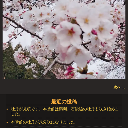
次へ →
画像ナビゲーション
最近の投稿
牡丹が見頃です。本堂前は満開、石段脇の牡丹も咲き始めま
した。
本堂前の牡丹が八分咲になりました