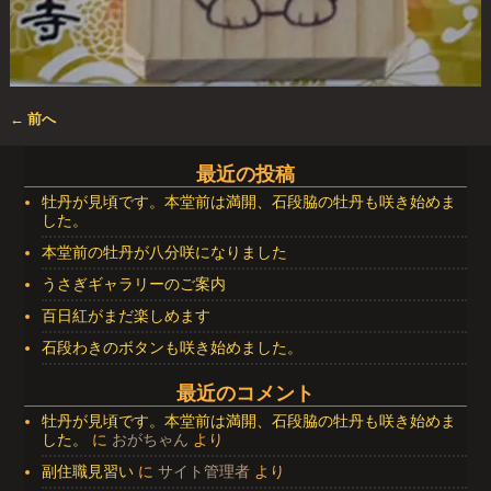
← 前へ
画像ナビゲーション
最近の投稿
牡丹が見頃です。本堂前は満開、石段脇の牡丹も咲き始めま
した。
本堂前の牡丹が八分咲になりました
うさぎギャラリーのご案内
百日紅がまだ楽しめます
石段わきのボタンも咲き始めました。
最近のコメント
牡丹が見頃です。本堂前は満開、石段脇の牡丹も咲き始めま
した。
に
おがちゃん
より
副住職見習い
に
サイト管理者
より