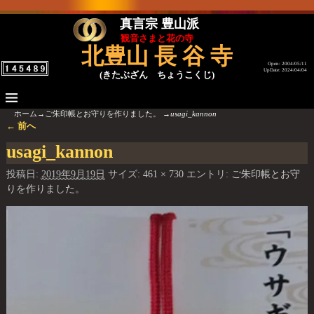
真言宗 豊山派
観音さまと花の寺
北豊山 長 谷 寺
Open: 2004/05/11
UpDate: 2024/04/04
(きたぶざん ちょうこくじ)
ホーム
→
ご朱印帳とお守りを作りました。
→
usagi_kannon
← 前へ
画像ナビゲーション
usagi_kannon
投稿日:
2019年9月19日
サイズ:
461 × 730
エントリ:
ご朱印帳とお守
りを作りました。