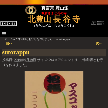
真言宗 豊山派
観音さまと花の寺
北豊山 長 谷 寺
Open: 2004/05/11
UpDate: 2024/04/04
(きたぶざん ちょうこくじ)
ホーム
→
ご朱印帳とお守りを作りました。
→
sutorappu
← 前へ
次へ →
画像ナビゲーション
sutorappu
投稿日:
2019年9月19日
サイズ:
244 × 730
エントリ:
ご朱印帳とお守
りを作りました。