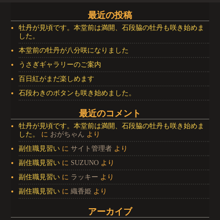
最近の投稿
牡丹が見頃です。本堂前は満開、石段脇の牡丹も咲き始めま
した。
本堂前の牡丹が八分咲になりました
うさぎギャラリーのご案内
百日紅がまだ楽しめます
石段わきのボタンも咲き始めました。
最近のコメント
牡丹が見頃です。本堂前は満開、石段脇の牡丹も咲き始めま
した。
に
おがちゃん
より
副住職見習い
に
サイト管理者
より
副住職見習い
に
SUZUNO
より
副住職見習い
に
ラッキー
より
副住職見習い
に
織香姫
より
アーカイブ