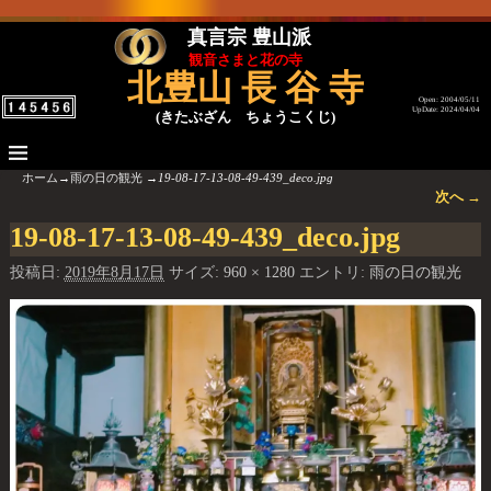
真言宗 豊山派
観音さまと花の寺
北豊山 長 谷 寺
Open: 2004/05/11
UpDate: 2024/04/04
(きたぶざん ちょうこくじ)
ホーム
→
雨の日の観光
→
19-08-17-13-08-49-439_deco.jpg
次へ →
画像ナビゲーション
19-08-17-13-08-49-439_deco.jpg
投稿日:
2019年8月17日
サイズ:
960 × 1280
エントリ:
雨の日の観光