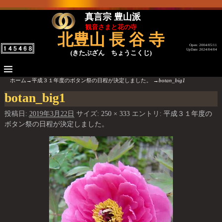
真言宗 豊山派
観音さまと花の寺
北豊山 長 谷 寺
Open: 2004/05/11
UpDate: 2024/04/04
(きたぶざん ちょうこくじ)
ホーム
→
平成３１年度のボタン祭の日程が決定しました。
→
botan_big1
botan_big1
画像ナビゲーション
投稿日:
2019年3月22日
サイズ:
250 × 333
エントリ:
平成３１年度の
ボタン祭の日程が決定しました。