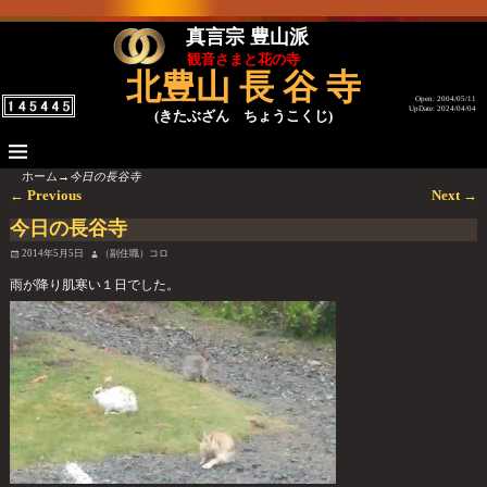
真言宗 豊山派
観音さまと花の寺
北豊山 長 谷 寺
Open: 2004/05/11
UpDate: 2024/04/04
(きたぶざん ちょうこくじ)
ホーム
→
今日の長谷寺
←
Previous
Next
→
投稿ナビゲーション
今日の長谷寺
2014年5月5日
（副住職）コロ
雨が降り肌寒い１日でした。