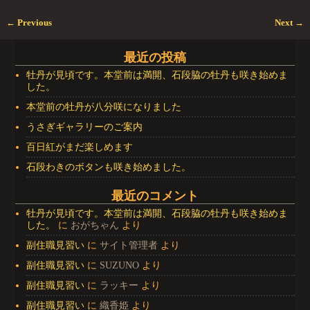
←
Previous
Next
→
投稿ナビゲーション
最近の投稿
牡丹が見頃です。本堂前は満開、石段脇の牡丹も咲き始めま
した。
本堂前の牡丹が八分咲になりました
うさぎギャラリーのご案内
百日紅がまだ楽しめます
石段わきのボタンも咲き始めました。
最近のコメント
牡丹が見頃です。本堂前は満開、石段脇の牡丹も咲き始めま
した。
に
おがちゃん
より
副住職見習い
に
サイト管理者
より
副住職見習い
に
SUZUNO
より
副住職見習い
に
ラッキー
より
副住職見習い
に
織香姫
より