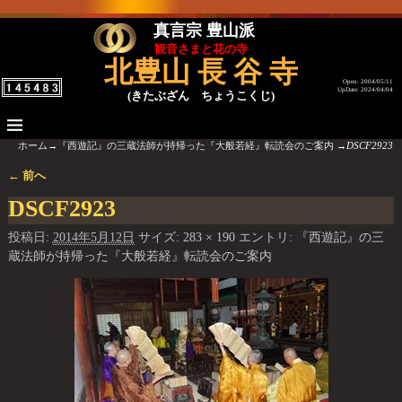
真言宗 豊山派
観音さまと花の寺
北豊山 長 谷 寺
Open: 2004/05/11
UpDate: 2024/04/04
(きたぶざん ちょうこくじ)
ホーム
→
『西遊記』の三蔵法師が持帰った『大般若経』転読会のご案内
→
DSCF2923
← 前へ
画像ナビゲーション
DSCF2923
投稿日:
2014年5月12日
サイズ:
283 × 190
エントリ:
『西遊記』の三
蔵法師が持帰った『大般若経』転読会のご案内