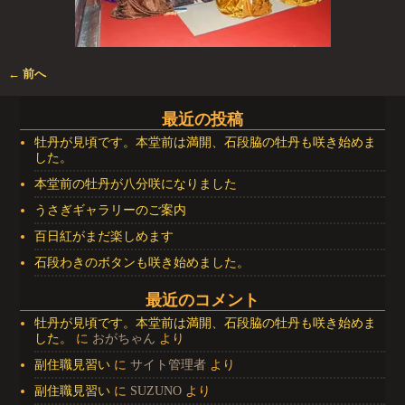
← 前へ
画像ナビゲーション
最近の投稿
牡丹が見頃です。本堂前は満開、石段脇の牡丹も咲き始めま
した。
本堂前の牡丹が八分咲になりました
うさぎギャラリーのご案内
百日紅がまだ楽しめます
石段わきのボタンも咲き始めました。
最近のコメント
牡丹が見頃です。本堂前は満開、石段脇の牡丹も咲き始めま
した。
に
おがちゃん
より
副住職見習い
に
サイト管理者
より
副住職見習い
に
SUZUNO
より