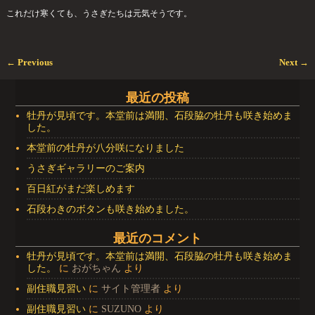
これだけ寒くても、うさぎたちは元気そうです。
←
Previous
Next
→
投稿ナビゲーション
最近の投稿
牡丹が見頃です。本堂前は満開、石段脇の牡丹も咲き始めま
した。
本堂前の牡丹が八分咲になりました
うさぎギャラリーのご案内
百日紅がまだ楽しめます
石段わきのボタンも咲き始めました。
最近のコメント
牡丹が見頃です。本堂前は満開、石段脇の牡丹も咲き始めま
した。
に
おがちゃん
より
副住職見習い
に
サイト管理者
より
副住職見習い
に
SUZUNO
より