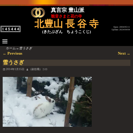
真言宗 豊山派
観音さまと花の寺
北豊山 長 谷 寺
Open: 2004/05/11
UpDate: 2024/04/04
(きたぶざん ちょうこくじ)
ホーム
→
雪うさぎ
←
Previous
Next
→
投稿ナビゲーション
雪うさぎ
2014年1月15日
（副住職）コロ